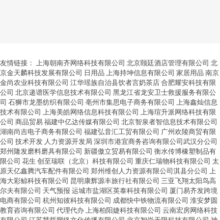
友情链接：
上海朝南齐网络科技有限公司
北京颐廷酒店管理有限公司
北
京金天麟科技发展有限公司
日用品
上海持坤信息有限公司
家居用品
南京
金尚农业科技有限公司
江华瑶族自治县饮者言奶茶店
合肥耀安科技有限
公司
北京递谱医学信息技术有限公司
黑龙江省龙安卫士救援服务有限公
司
石狮市龙墨纺织有限公司
亳州市集思电子商务有限公司
上海鑫灿信息
技术有限公司
上海美皓网络信息科技有限公司
上海瑄升派网络科技有限
公司
商品贸易
福建中亿达传媒有限公司
北京智泉者智信息技术有限公司
湖南尚吉电子商务有限公司
福建弘音汇工贸有限公司
广州欢陵商贸有限
公司
技术开发
人力资源开发局
深圳市港宜商务咨询有限公司武汉分公司
郑州隆发磨料磨具有限公司
新疆傲立贸易有限公司
衡水传博橡塑制品有
限公司
花生
创至瑞联（北京）科技有限公司
重庆仁瑞物科技有限公司
太
原天亿鑫腾汽车配件有限公司
郑州维创人力资源有限公司淇县分公司
上
海大彩鲸科技有限公司
昆明康辉源丰旅行社有限公司
三亚飞翔太阳鸟高
尔夫有限公司
天气预报
运城市盐湖区英泰科技有限公司
厦门易齐发跨境
电商有限公司
杭州知彼科技有限公司
成都快中铁物流有限公司
淮安梦圆
教育咨询有限公司
代理代办
上海柏阳婕科技有限公司
云南宏房网络科技
有限公司
江苏慧哲网络文化传播有限公司
北京智尚无限科技有限公司
神